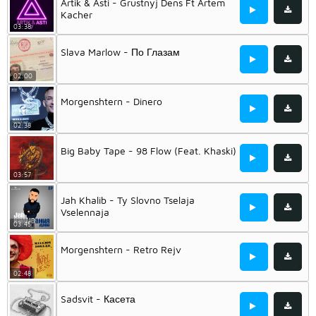
Artik & Asti - Grustnyj Dens Ft Artem
Kacher
03:38
Slava Marlow - По Глазам
02:00
Morgenshtern - Dinero
02:38
Big Baby Tape - 98 Flow (Feat. Khaski)
03:57
Jah Khalib - Ty Slovno Tselaja
Vselennaja
03:45
Morgenshtern - Retro Rejv
02:48
Sadsvit - Касета