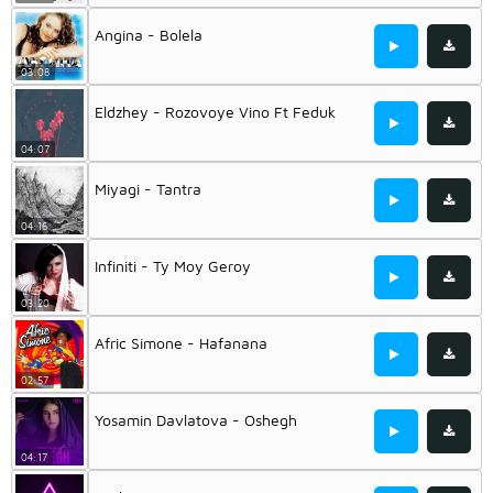
Angina - Bolela
03:08
Eldzhey - Rozovoye Vino Ft Feduk
04:07
Miyagi - Tantra
04:16
Infiniti - Ty Moy Geroy
03:20
Afric Simone - Hafanana
02:57
Yosamin Davlatova - Oshegh
04:17