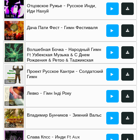
Отцовское Ружье - Русское Инди,
Иди Нахуй
04:39
Дача Пати Фест - Гимн Фестиваля
03:15
Волшебная Бочка - Народный Гимн
Ft Узбекская Музыка & С Днем
Рождения & Ретро & Таджикская
03:33
Музыка & Казахские Песни &
Славяне & And Азербайджанская
Проект Русское Кантри - Солдатский
Музыка
Гимн
06:34
Левко - Гімн Інді Року
01:53
Владимир Бунчиков - Зимний Вальс
02:00
Слава Кпсс - Инди Ft Aux