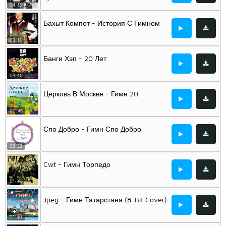
04:13
Бахыт Компот - История С Гимном
03:13
Банги Хэп - 20 Лет
03:40
Церковь В Москве - Гимн 20
00:46
Спо Добро - Гимн Спо Добро
03:23
Cwt - Гимн Торпедо
01:36
Jpeg - Гимн Татарстана (8-Bit Cover)
01:20