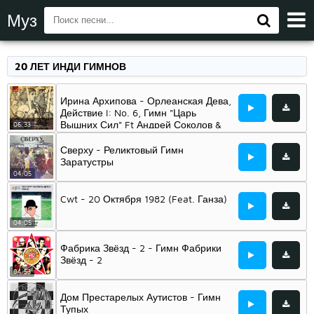
Муз
20 ЛЕТ ИНДИ ГИМНОВ
Ирина Архипова - Орлеанская Дева,
Действие I: No. 6, Гимн "Царь
Вышних Сил" Ft Андрей Соколов &
06:33
Виктор Селиванов & Большой Хор
Всесоюзного Радио И Центрального
Сверху - Реликтовый Гимн
Телевидения & Геннадий
Заратустры
Рождественский & And Большой
04:05
Симфонический Оркестр
Всесоюзного Радио И Центрального
Cwt - 20 Октября 1982 (Feat. Ганза)
Телевидения
04:05
Фабрика Звёзд - 2 - Гимн Фабрики
Звёзд - 2
04:53
Дом Престарелых Аутистов - Гимн
Тупых