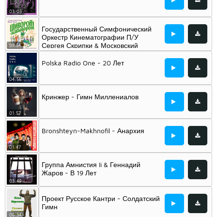
03:03
Государственный Симфонический
Оркестр Кинематографии П/У
Сергея Скрипки & Московский
01:54
Хоровой Ансамбль Духовной Музыки
«Благовест» - Гимн Любви
Polska Radio One - 20 Лет
04:56
Кринжер - Гимн Миллениалов
01:57
Bronshteyn-Makhnofil - Анархия
01:47
Группа Амнистия Ii & Геннадий
Жаров - В 19 Лет
03:49
Проект Русское Кантри - Солдатский
Гимн
06:34