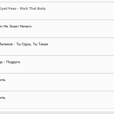
 Eyed Peas - Rock That Body
Он Не Знает Ничего
аликов - Ты Одна, Ты Такая
а - Подруга
иль
иль