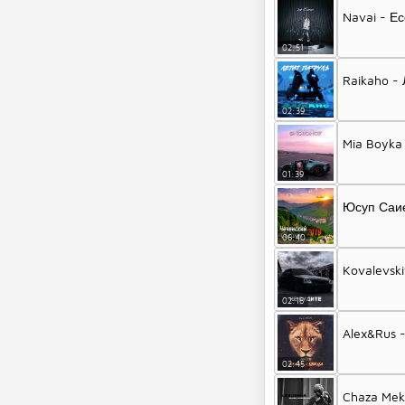
Navai - Е
02:51
Raikaho -
02:39
Mia Boyka
01:39
Юсуп Саие
06:40
Kovalevski
02:18
Alex&Rus 
02:45
Chaza Mekh