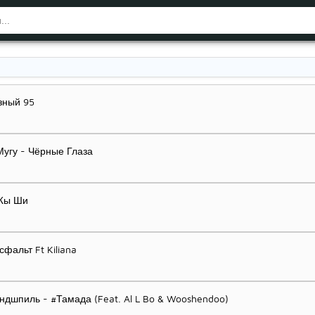
озный 95
угу - Чёрные Глаза
 Жы Ши
сфальт Ft Kiliana
Эндшпиль - #Тамада (Feat. Al L Bo & Wooshendoo)