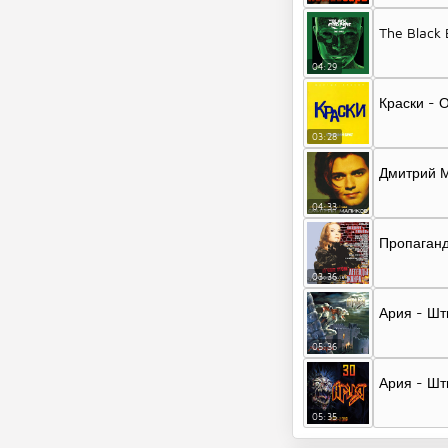
The Black
04:29
Краски - 
03:28
Дмитрий М
04:33
Пропаганд
03:36
Ария - Шт
05:36
Ария - Шт
05:35