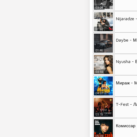
03:26
Nijaradze
01:22
Daybe - М
01:46
Nyusha -
03:59
Мираж - М
04:27
T-Fest - 
03:19
Комиссар 
05:09