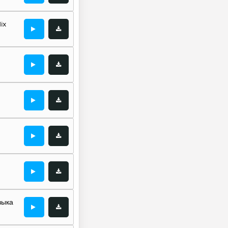
ix
зыка