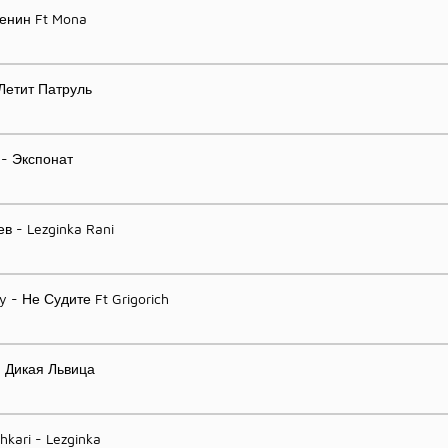
сенин Ft Mona
 Летит Патруль
 - Экспонат
в - Lezginka Rani
y - Не Судите Ft Grigorich
- Дикая Львица
kari - Lezginka