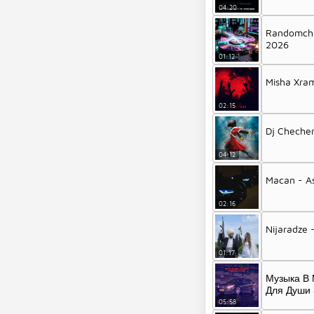
04:20
Randomchi
2026
01:12
Misha Xram
02:15
Dj Cheche
04:12
Macan - As
02:16
Nijaradze
01:17
Музыка В 
Для Души 
05:58