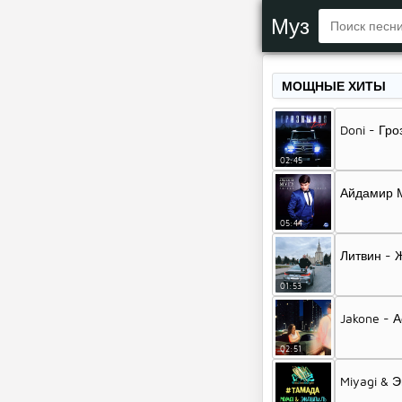
Муз
МОЩНЫЕ ХИТЫ
Doni - Гр
02:45
Айдамир М
05:44
Литвин -
01:53
Jakone - А
02:51
Miyagi & 